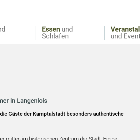
nd
Essen
und
Veransta
Schlafen
und Even
mmer in Langenlois
 die Gäste der Kamptalstadt besonders authentische
er mitten im historischen Zentrum der Stadt. Einige