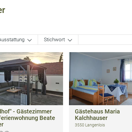
er
Ausstattung
Stichwort
dhof" - Gästezimmer
Gästehaus Maria
Ferienwohnung Beate
Kalchhauser
er
3550 Langenlois