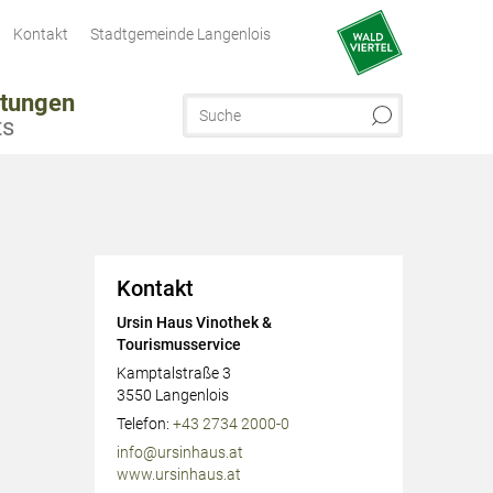
Kontakt
Stadtgemeinde Langenlois
ltungen
ts
Kontakt
Ursin Haus Vinothek &
Tourismusservice
Kamptalstraße 3
3550
Langenlois
AT
Telefon:
+43 2734 2000-0
info@ursinhaus.at
www.ursinhaus.at