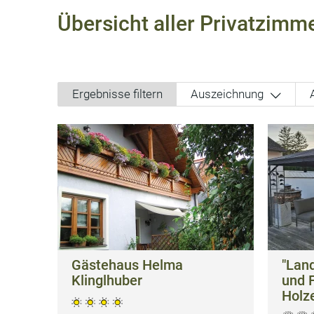
Übersicht aller Privatzimm
Ergebnisse filtern
Auszeichnung
Gästehaus Helma
"Lan
Klinglhuber
und 
Holz