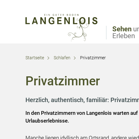
Direkt zur Hauptnavigation
Direkt zur Volltextsuche
Direkt zum Inhalt
Sehen
u
Erleben
Startseite
Schlafen
Privatzimmer
Privatzimmer
Herzlich, authentisch, familiär: Privatzi
In den Privatzimmern von Langenlois warten auf
Urlaubserlebnisse.
Manche liegen idyllisch am Ortsrand, andere wied