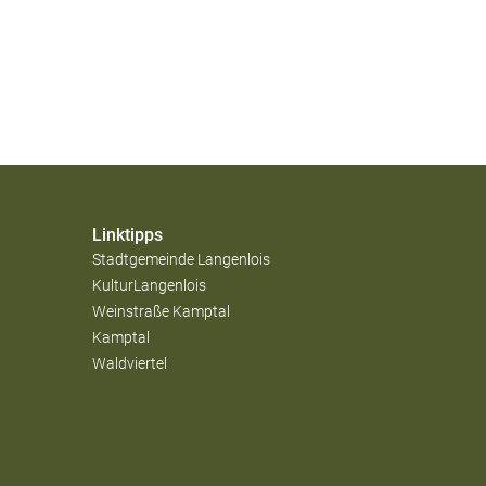
Linktipps
Stadtgemeinde Langenlois
KulturLangenlois
Weinstraße Kamptal
Kamptal
Waldviertel