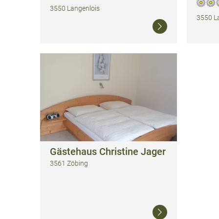
3550 Langenlois
3550 L
Weiterlesen
Gästehaus Christine Jager
3561 Zöbing
Weiterlesen