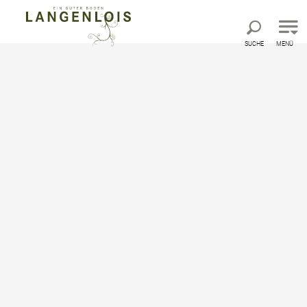
Direkt zur Hauptnavigation
Direkt zur Volltextsuche
Direkt zum Inhalt
SUCHE
MENÜ
Startseite
Impressum
Impressum
Medieninhaber und Herausgeber:
Ursin Haus Vinothek
& Tourismusservice GmbH
Offenlegungspflicht gem. § 25 Mediengesetz:
Firmenname: Ursin Haus Vinothek & Tourismusservice
GmbH
Adresse: Kamptalstraße 3, 3550 Langenlois
Telefon: +43 2734 2000-0
Telefax: +43 2734 2000-15
E-Mail:
info@ursinhaus.at