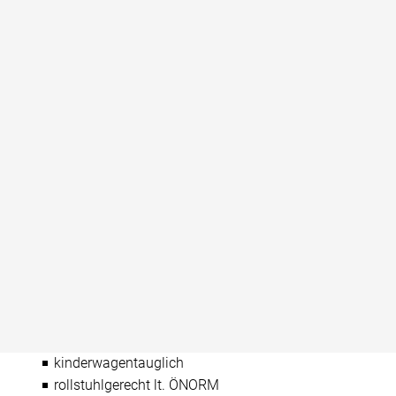
Kinderspielplatz im Freien
regionale Produkte erhältlich
Restaurant im Haus
Shop
WC-Anlage
Angebote für Kinder (Programme / Führungen etc.)
Ladestation für Elektrofahrzeuge
Führung durch den Schaustollen - die größte freigelegte
Amethystader der Welt!
Besichtigung des Edelsteinhauses inkl.
Sonderausstellung "Kristallschädel - Schlüssel zu
verborgenen Welten?“- mit einem digitalem Audioguide.
Eignungen
geeignet für Rollstuhlfahrer
Hunde erlaubt
kinderwagentauglich
rollstuhlgerecht lt. ÖNORM