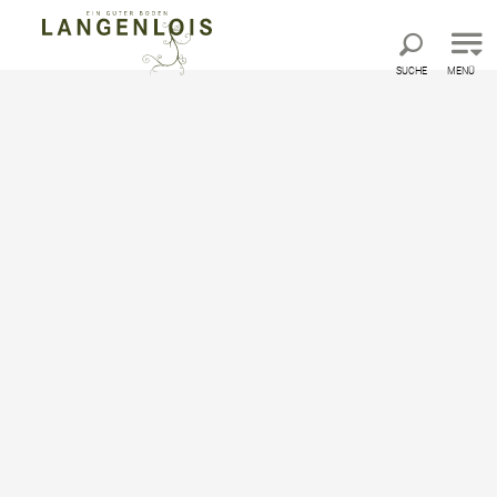
Direkt zur Hauptnavigation
Direkt zur Volltextsuche
Direkt zum Inhalt
SUCHE
MENÜ
rdigkeiten, Ausflugsziele und Erlebnisse
Amethyst Welt Maissau
Amethyst Welt Maissau
Erlebniswelt, Handwerkskunst, Historische
Stätte, Interaktive Station, Museum,
Naturerlebnis, Schaugarten