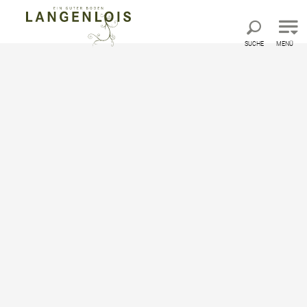
Direkt zur Hauptnavigation
Direkt zur Volltextsuche
Direkt zum Inhalt
SUCHE
MENÜ
Startseite
Kultur & Sehenswertes
Kinder.Musical.Sommer
Ritter Rost beim
Kinder.Musical.Sommer
Niederösterreich
Das beliebte Kindermusical in den Kittenberger
Erlebnisgärten in Schiltern