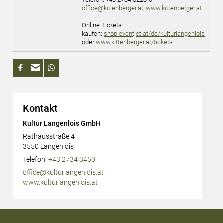
office@kittenberger.at
,
www.kittenberger.at
Online Tickets
kaufen:
shop.eventjet.at/de/kulturlangenlois
oder
www.kittenberger.at/tickets
Kontakt
Kultur Langenlois GmbH
Rathausstraße 4
3550
Langenlois
AT
Telefon:
+43 2734 3450
office@kulturlangenlois.at
www.kulturlangenlois.at