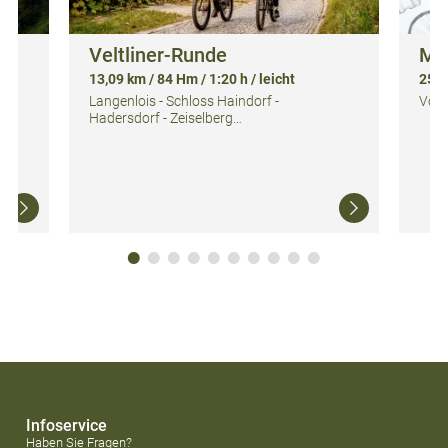
Veltliner-Runde
Ma
13,09 km / 84 Hm / 1:20 h / leicht
251,
Langenlois - Schloss Haindorf -
Vom 
Hadersdorf - Zeiselberg…
Infoservice
Haben Sie Fragen?