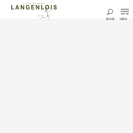
Direkt zur Hauptnavigation
Direkt zur Volltextsuche
Direkt zum Inhalt
SUCHE
MENÜ
Winzerdorfweg, Nr. 63
Wandertour ausgehend von Langenlois,
Kornplatz
Um diesen Inhalt sehen zu