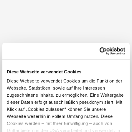
Winzerhöfen und bezaubernden Privatgärten, einige
davon mit Voranmeldung zu besichtigen. Den Weg
begleitet auch ein wechselndes Bepflanzungsthema,
ergänzt durch poetisch-humorvolle Texte verschiedener
Autoren.
Wanderwege zu längst vergangenen Zeiten
Mit seiner bewegten Vergangenheit, dem weitläufigen
Schloss Schiltern, der Kellergasse, dem dreifachen
Kreisgraben und der Burgruine Kronsegg bietet Schiltern
Diese Webseite verwendet Cookies
auch genügend Stoff für geschichtsträchtige
Erkundungstouren. Spannende Einblicke in
Diese Webseite verwendet Cookies um die Funktion der
Vergangenes erhält man auf dem 5,5 km langen
Webseite, Statistiken, sowie auf Ihre Interessen
„Geschichtlichen Rundwanderweg Schiltern“. Er führt zu
zugeschnittene Inhalte, zu ermöglichen. Eine Weitergabe
Denkmälern, Bildstöcken und Sehenswürdigkeiten des
dieser Daten erfolgt ausschließlich pseudonymisiert. Mit
Gartendorfs und erzählt dabei Geschichten von längst
Klick auf „Cookies zulassen“ können Sie unsere
vergangenen Zeiten.
Webseite weiterhin in vollem Umfang nutzen. Diese
Cookies werden – mit Ihrer Einwilligung – auch von
Wein aus dem Gartendorf
Drittanbietern in den USA verarbeitet und verwendet. In