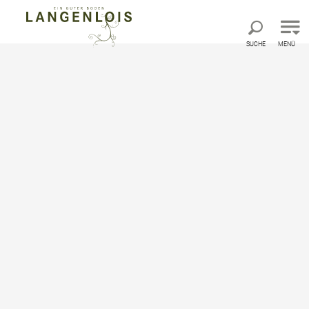
Direkt zur Hauptnavigation
Direkt zur Volltextsuche
Direkt zum Inhalt
SUCHE
MENÜ
Startseite
Langenlois & seine Orte
Schiltern bei Langenlois
Schiltern bei Langenlois
Außergewöhnliche Schaugärten und lebendige
Weinkultur im Gartendorf