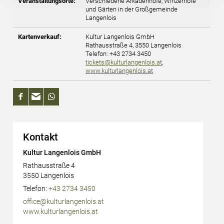
Veranstaltungsorte:
Verschiedene Arkadenhöfe, Winzerhöfe
Deaktivierung finden Sie in unserer
und Gärten in der Großgemeinde
Langenlois
Datenschutzerklärung.
Kartenverkauf:
Kultur Langenlois GmbH
Rathausstraße 4, 3550 Langenlois
Telefon: +43 2734 3450
tickets@kulturlangenlois.at
,
www.kulturlangenlois.at
Kontakt
Kultur Langenlois GmbH
Rathausstraße 4
3550
Langenlois
AT
Telefon:
+43 2734 3450
office@kulturlangenlois.at
www.kulturlangenlois.at