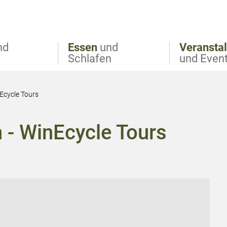
nd
Essen
und
Veransta
Schlafen
und Even
Ecycle Tours
 - WinEcycle Tours