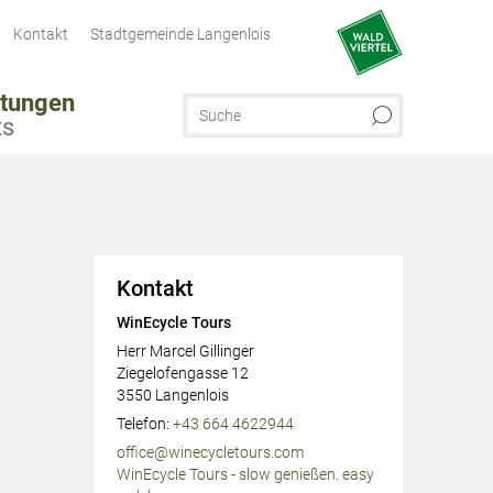
Kontakt
Stadtgemeinde Langenlois
ltungen
ts
Kontakt
WinEcycle Tours
Herr Marcel Gillinger
Ziegelofengasse 12
3550
Langenlois
AT
Telefon:
+43 664 4622944
office@winecycletours.com
WinEcycle Tours - slow genießen. easy