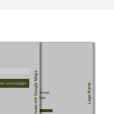
Route mit Google Maps
te vorschlagen
Lage/Karte
 diesen Inhalt sehen zu können,
müssen Sie unseren Cookies
zustimmen.
okie-Einstellungen aktualisieren