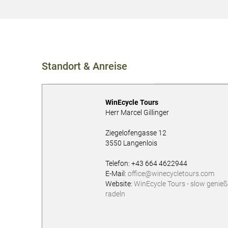
Standort & Anreise
WinEcycle Tours
Herr Marcel Gillinger
Ziegelofengasse 12
3550
Langenlois
AT
Telefon:
+43 664 4622944
E-Mail:
office@winecycletours.com
Website:
WinEcycle Tours - slow genieß
radeln