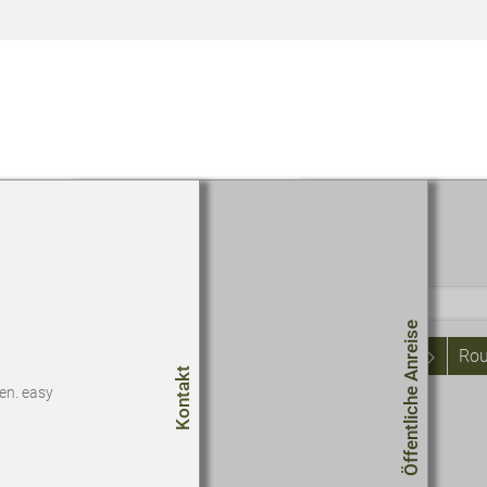
Routenplaner
Start
Öffentliche Anreise
Rou
Kontakt
en. easy
Um
Co